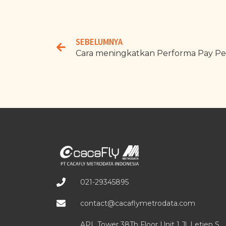
SEBELUMNYA
Cara meningkatkan Performa Pay Per
021-29345895
contact@cacaflymetrodata.com
APL Tower 38Th Floor Unit 1 Jl. Letjen S.