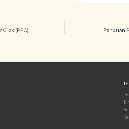
 Click (PPC)
Panduan Pe
TE
Pe
Ti
Be
Ka