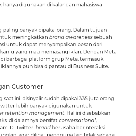
k hanya digunakan di kalangan mahasiswa
g paling banyak dipakai orang. Dalam tujuan
untuk meningkatkan
brand awareness
sebuah
asi untuk dapat menyampaikan pesan dari
k kamu yang mau memasang iklan. Dengan Meta
n di berbagai platform grup Meta, termasuk
iklannya pun bisa dipantau di Business Suite.
ngan Customer
 saat ini disinyalir sudah dipakai 335 juta orang
 Twitter lebih banyak digunakan untuk
er retention management
. Hal ini disebabkan
aksi di dalamnya bersifat
conversational
,
m. Di Twitter,
brand
berusaha berinteraksi
kin, agar dilihat pengguna lain tidak sebagai