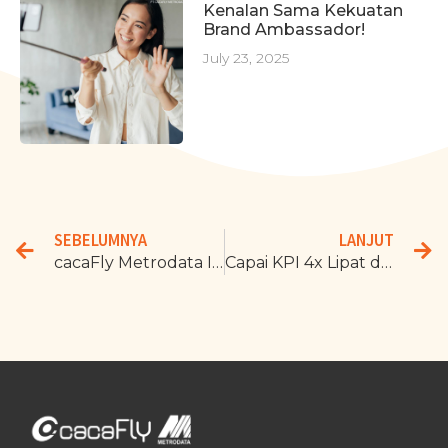
Kenalan Sama Kekuatan
Brand Ambassador!
July 23, 2025
SEBELUMNYA
LANJUT
cacaFly Metrodata Indonesia: Kick-Off 2025
Capai KPI 4x Lipat dari Target: Ini Rahasianya!